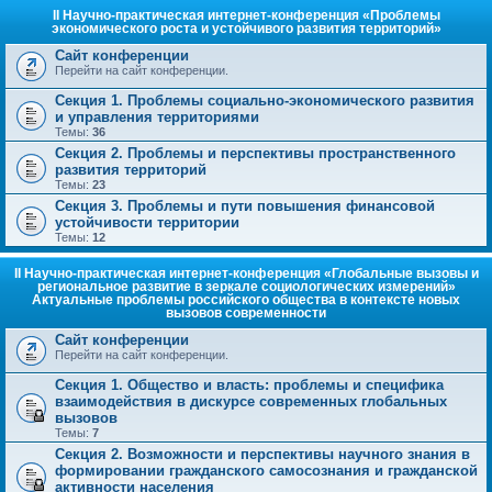
II Научно-практическая интернет-конференция «Проблемы
экономического роста и устойчивого развития территорий»
Сайт конференции
Перейти на сайт конференции.
Секция 1. Проблемы социально-экономического развития
и управления территориями
Темы:
36
Секция 2. Проблемы и перспективы пространственного
развития территорий
Темы:
23
Секция 3. Проблемы и пути повышения финансовой
устойчивости территории
Темы:
12
II Научно-практическая интернет-конференция «Глобальные вызовы и
региональное развитие в зеркале социологических измерений»
Актуальные проблемы российского общества в контексте новых
вызовов современности
Сайт конференции
Перейти на сайт конференции.
Секция 1. Общество и власть: проблемы и специфика
взаимодействия в дискурсе современных глобальных
вызовов
Темы:
7
Секция 2. Возможности и перспективы научного знания в
формировании гражданского самосознания и гражданской
активности населения