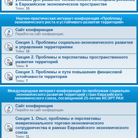
в Евразийском экономическом пространстве
Темы:
15
Научно-практическая интернет-конференция «Проблемы
экономического роста и устойчивого развития территорий»
Сайт конференции
Перейти на сайт конференции.
Секция 1. Проблемы социально-экономического развития
и управления территориями
Темы:
15
Секция 2. Проблемы и перспективы пространственного
развития территорий
Темы:
9
Секция 3. Проблемы и пути повышения финансовой
устойчивости территории
Темы:
7
Международная интернет-конференция по проблемам социально-
экономического развития территорий стран Евразийского
экономического союза, посвященной 25-летию ИСЭРТ РАН
Сайт конференции
Перейти на сайт конференции.
Секция 1. Опыт, проблемы и перспективы
межрегионального торгово-экономического
сотрудничества в рамках Евразийского экономического
союза
Темы:
11