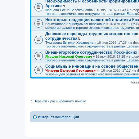
Необходимость и особенности формирования 
Арктики
В
Иванова Елена Валентиновна
» 16 июн 2016, 17:43 » в ф
л
торгово-экономического сотрудничества в рамках Еврази
о
Некоторые тенденции валютной политики Каз
ж
Есымханова Зейнегуль Клышбековна
е
» 16 июн 2016, 17:3
межрегионального торгово-экономического сотрудничеств
н
и
Денежные переводы трудовых мигрантов как 
я
сотрудничества
В
Тухтарова Евгения Хасановна
» 16 июн 2016, 17:28 » в ф
л
торгово-экономического сотрудничества в рамках Еврази
о
Внешнеторговое сотрудничество Российских 
ж
Якушев Николай Олегович
е
» 16 июн 2016, 17:18 » в фо
торгово-экономического сотрудничества в рамках Еврази
н
и
Социальные инновации на основе обществен
я
Чугреев Валерий Леонидович
» 16 июн 2016, 17:17 » в
условий для развития человеческого потенциала регионо
Показ
Перейти к расширенному поиску
Интернет-конференции