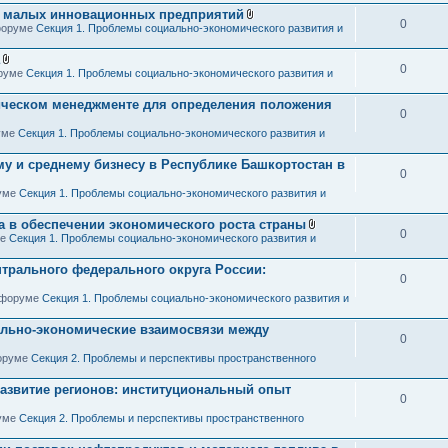
я
я малых инновационных предприятий
0
В
 форуме
Секция 1. Проблемы социально-экономического развития и
л
о
ж
0
В
оруме
Секция 1. Проблемы социально-экономического развития и
е
л
н
о
и
гическом менеджменте для определения положения
ж
я
0
е
н
руме
Секция 1. Проблемы социально-экономического развития и
и
я
у и среднему бизнесу в Республике Башкортостан в
0
руме
Секция 1. Проблемы социально-экономического развития и
а в обеспечении экономического роста страны
0
В
ме
Секция 1. Проблемы социально-экономического развития и
л
о
трального федерального округа России:
ж
0
е
н
в форуме
Секция 1. Проблемы социально-экономического развития и
и
я
ально-экономические взаимосвязи между
0
форуме
Секция 2. Проблемы и перспективы пространственного
азвитие регионов: институциональный опыт
0
руме
Секция 2. Проблемы и перспективы пространственного