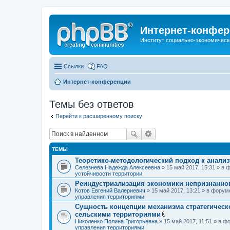
Интернет-конфер
Институт социально-экономическ
Ссылки
FAQ
Интернет-конференции
Темы без ответов
Перейти к расширенному поиску
ТЕМЫ
Теоретико-методологический подход к анали
Селезнева Надежда Алексеевна
» 15 май 2017, 15:31 » в
устойчивости территории
Реиндустриализация экономики непризнанног
Котов Евгений Валериевич
» 15 май 2017, 13:21 » в фору
управления территориями
Сущность концепции механизма стратегическ
сельскими территориями
В
Николенко Полина Григорьевна
» 15 май 2017, 11:51 » в 
л
управления территориями