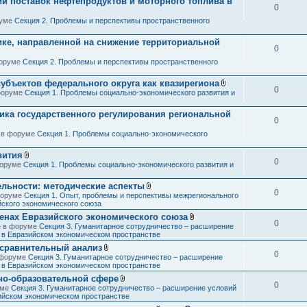
ии поставок нефтепродуктов и моторного топлива в
0
руме
Секция 2. Проблемы и перспективы пространственного
ике, направленной на снижение территориальной
0
форуме
Секция 2. Проблемы и перспективы пространственного
субъектов федерального округа как квазирегиона
0
В
 форуме
Секция 1. Проблемы социально-экономического развития и
л
о
ика государственного регулирования региональной
ж
0
е
н
» в форуме
Секция 1. Проблемы социально-экономического
и
я
вития
0
В
 форуме
Секция 1. Проблемы социально-экономического развития и
л
о
ельности: методические аспекты
ж
0
В
 форуме
Секция 1. Опыт, проблемы и перспективы межрегионального
е
л
йского экономического союза
н
о
и
ленах Евразийского экономического союза
ж
я
0
В
 » в форуме
Секция 3. Гуманитарное сотрудничество – расширение
е
л
в в Евразийском экономическом пространстве
н
о
и
 сравнительный анализ
ж
я
0
В
в форуме
Секция 3. Гуманитарное сотрудничество – расширение
е
л
в в Евразийском экономическом пространстве
н
о
и
но-образовательной сфере
ж
я
0
В
уме
Секция 3. Гуманитарное сотрудничество – расширение условий
е
л
зийском экономическом пространстве
н
о
и