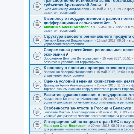
Транспортно-логистический аспект организац
ж
субъектах Арктической Зоны...
е
н
В
Биев Александр Анатольевич
» 15 май 2017, 09:29 » в фо
и
л
развития территорий
я
о
К вопросу о государственной аграрной полит
ж
дифференциации сельскохозяйст...
е
н
В
Анищенко Алеся Николаевна
» 15 май 2017, 09:23 » в 
и
л
развития территорий
я
о
Структура валового регионального продукта 
ж
Гамукин Валерий Владимирович
» 15 май 2017, 09:01 » в
е
управления территориями
н
и
Современная российская региональная практ
я
экономики
В
Ворожейкин Дмитрий Вячеславович
» 15 май 2017, 08:51 
л
развития и управления территориями
о
К вопросу о понятиях пространственного раз
ж
Василенко Валерий Николаевич
е
» 15 май 2017, 08:50 » в
управления территориями
н
и
Оценка условий ведения хозяйственной деят
я
Давыдова Арина Александровна
» 20 июн 2016, 11:35 » в
торгово-экономического сотрудничества в рамках Еврази
Развитие здравоохранения в государствах–ч
Калашников Константин Николаевич
» 20 июн 2016, 08:56
условий для развития человеческого потенциала регионо
Особенности занятости в России и Беларуси:
Головчин Максим Александрович
» 20 июн 2016, 08:03 » 
условий для развития человеческого потенциала регионо
Интеграционный потенциал стран ЕАС в науч
Молодов Олег Борисович
» 20 июн 2016, 08:01 » в фор
для развития человеческого потенциала регионов в Евра