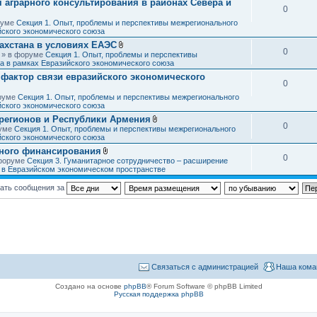
аграрного консультирования в районах Севера и
ж
я
0
е
н
оруме
Секция 1. Опыт, проблемы и перспективы межрегионального
и
йского экономического союза
я
ахстана в условиях ЕАЭС
0
В
3 » в форуме
Секция 1. Опыт, проблемы и перспективы
л
а в рамках Евразийского экономического союза
о
фактор связи евразийского экономического
ж
0
е
н
оруме
Секция 1. Опыт, проблемы и перспективы межрегионального
и
йского экономического союза
я
регионов и Республики Армения
0
В
руме
Секция 1. Опыт, проблемы и перспективы межрегионального
л
йского экономического союза
о
ного финансирования
ж
0
В
 форуме
Секция 3. Гуманитарное сотрудничество – расширение
е
л
в в Евразийском экономическом пространстве
н
о
и
ж
я
ать сообщения за
е
н
и
я
Связаться с администрацией
Наша кома
Создано на основе
phpBB
® Forum Software © phpBB Limited
Русская поддержка phpBB