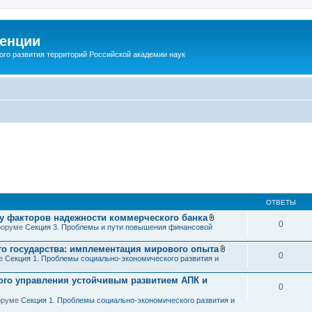
енции
ого развития территорий Российской академии наук
ОТВЕТЫ
зу факторов надежности коммерческого банка
0
В
 форуме
Секция 3. Проблемы и пути повышения финансовой
л
о
о государства: имплементация мирового опыта
ж
0
В
ме
Секция 1. Проблемы социально-экономического развития и
е
л
н
о
и
ого управления устойчивым развитием АПК и
ж
я
0
е
н
форуме
Секция 1. Проблемы социально-экономического развития и
и