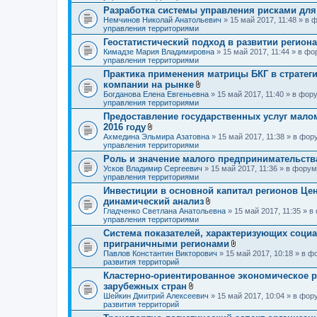
о
Разработка системы управления рисками дл
ж
Немчинов Николай Анатольевич
» 15 май 2017, 11:48 » в
е
управления территориями
н
и
Геостатистический подход в развитии региона
я
Кимадзе Мария Владимировна
» 15 май 2017, 11:44 » в ф
управления территориями
Практика применения матрицы БКГ в страте
компании на рынке
В
Богданова Елена Евгеньевна
» 15 май 2017, 11:40 » в фо
л
управления территориями
о
Предоставление государственных услуг малом
ж
2016 году
е
В
н
Ахмедина Эльмира Азатовна
» 15 май 2017, 11:38 » в фо
л
и
управления территориями
о
я
Роль и значение малого предпринимательств
ж
Усков Владимир Сергеевич
е
» 15 май 2017, 11:36 » в фору
управления территориями
н
и
Инвестиции в основной капитал регионов Цен
я
динамический анализ
В
Гладченко Светлана Анатольевна
» 15 май 2017, 11:35 » 
л
управления территориями
о
Система показателей, характеризующих соци
ж
приграничными регионами
е
н
В
Павлов Константин Викторович
» 15 май 2017, 10:18 » в 
и
л
развития территорий
я
о
Кластерно-ориентированное экономическое р
ж
зарубежных стран
е
В
н
Шейкин Дмитрий Алексеевич
» 15 май 2017, 10:04 » в фо
л
и
развития территорий
о
я