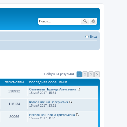
Вход
Найден 61 результат
1
2
3
ПРОСМОТРЫ
ПОСЛЕДНЕЕ СООБЩЕНИЕ
Селезнева Надежда Алексеевна
138932
П
15 май 2017, 15:31
е
р
Котов Евгений Валериевич
е
116134
П
15 май 2017, 13:21
й
е
т
р
и
Николенко Полина Григорьевна
е
к
80066
П
15 май 2017, 11:51
й
п
е
т
о
р
и
с