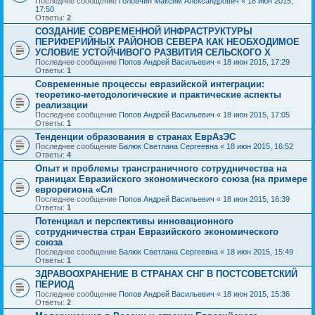
Последнее сообщение
Головчин Максим Александрович
«
18 июн 2015,
17:50
Ответы:
2
СОЗДАНИЕ СОВРЕМЕННОЙ ИНФРАСТРУКТУРЫ
ПЕРИФЕРИЙНЫХ РАЙОНОВ СЕВЕРА КАК НЕОБХОДИМОЕ
УСЛОВИЕ УСТОЙЧИВОГО РАЗВИТИЯ СЕЛЬСКОГО Х
Последнее сообщение
Попов Андрей Васильевич
«
18 июн 2015, 17:29
Ответы:
1
Современные процессы евразийской интеграции:
теоретико-методологические и практические аспекты
реализации
Последнее сообщение
Попов Андрей Васильевич
«
18 июн 2015, 17:05
Ответы:
1
Тенденции образования в странах ЕврАзЭС
Последнее сообщение
Балюк Светлана Сергеевна
«
18 июн 2015, 16:52
Ответы:
4
Опыт и проблемы трансграничного сотрудничества на
границах Евразийского экономического союза (на примере
еврорегиона «Сл
Последнее сообщение
Попов Андрей Васильевич
«
18 июн 2015, 16:39
Ответы:
1
Потенциал и перспективы инновационного
сотрудничества стран Евразийского экономического
союза
Последнее сообщение
Балюк Светлана Сергеевна
«
18 июн 2015, 15:49
Ответы:
1
ЗДРАВООХРАНЕНИЕ В СТРАНАХ СНГ В ПОСТСОВЕТСКИЙ
ПЕРИОД
Последнее сообщение
Попов Андрей Васильевич
«
18 июн 2015, 15:36
Ответы:
2