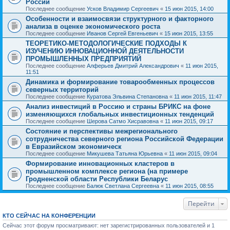
России
Последнее сообщение
Усков Владимир Сергеевич
«
15 июн 2015, 14:00
Особенности и взаимосвязи структурного и факторного
анализа в оценке экономического роста
Последнее сообщение
Иванов Сергей Евгеньевич
«
15 июн 2015, 13:55
ТЕОРЕТИКО-МЕТОДОЛОГИЧЕСКИЕ ПОДХОДЫ К
ИЗУЧЕНИЮ ИННОВАЦИОННОЙ ДЕЯТЕЛЬНОСТИ
ПРОМЫШЛЕННЫХ ПРЕДПРИЯТИЙ
Последнее сообщение
Алферьев Дмитрий Александрович
«
11 июн 2015,
11:51
Динамика и формирование товарообменных процессов
северных территорий
Последнее сообщение
Куратова Эльвина Степановна
«
11 июн 2015, 11:47
Анализ инвестиций в Россию и страны БРИКС на фоне
изменяющихся глобальных инвестиционных тенденций
Последнее сообщение
Шерова Сатмо Хисравовна
«
11 июн 2015, 09:17
Состояние и перспективы межрегионального
сотрудничества северного региона Российской Федерации
в Евразийском экономическ
Последнее сообщение
Микушева Татьяна Юрьевна
«
11 июн 2015, 09:04
Формирование инновационных кластеров в
промышленном комплексе региона (на примере
Гродненской области Республики Беларус
Последнее сообщение
Балюк Светлана Сергеевна
«
11 июн 2015, 08:55
Перейти
КТО СЕЙЧАС НА КОНФЕРЕНЦИИ
Сейчас этот форум просматривают: нет зарегистрированных пользователей и 1