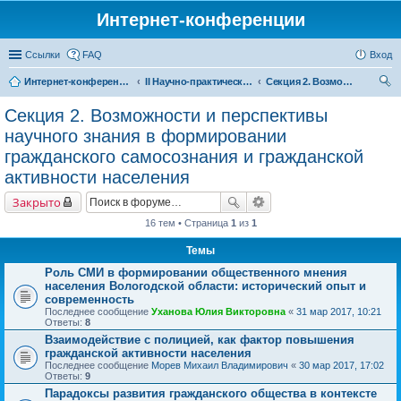
Интернет-конференции
Ссылки
FAQ
Вход
Интернет-конференции
II Научно-практическая интернет-конференция «Глобальные вызовы и региональное развитие в зеркале социологических измерений» Актуальные проблемы российского общества в контексте новых вызовов современности
Секция 2. Возможности и перспективы научного знания в формировании гражданского самосознания и гражданской активности населения
ои
Секция 2. Возможности и перспективы
ск
научного знания в формировании
гражданского самосознания и гражданской
активности населения
Закрыто
16 тем • Страница
1
из
1
Темы
Роль СМИ в формировании общественного мнения
населения Вологодской области: исторический опыт и
современность
Последнее сообщение
Уханова Юлия Викторовна
«
31 мар 2017, 10:21
Ответы:
8
Взаимодействие с полицией, как фактор повышения
гражданской активности населения
Последнее сообщение
Морев Михаил Владимирович
«
30 мар 2017, 17:02
Ответы:
9
Парадоксы развития гражданского общества в контексте