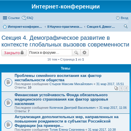
Интернет-конференции
Ссылки
FAQ
Вход
Интернет-конференции
II Научно-практическая интернет-конференция «Глобальные вызовы и региональное развитие в зеркале социологических измерений» Актуальные проблемы российского общества в контексте новых вызовов современности
Секция 4. Демографическое развитие в контексте глобальных вызовов современности
ои
Секция 4. Демографическое развитие в
ск
контексте глобальных вызовов современности
Закрыто
16 тем • Страница
1
из
1
Темы
Проблемы семейного воспитания как фактор
нестабильности общества
Последнее сообщение
Стыров Максим Михайлович
«
31 мар 2017, 15:51
Ответы:
10
1
2
Финансовая устойчивость Фонда обязательного
медицинского страхования как фактор здоровья
населения
Последнее сообщение
Колечков Дмитрий Васильевич
«
31 мар 2017, 11:06
Ответы:
7
Актуализация дополнительных мер, направленных на
повышение рождаемости в субъектах Российской
Федерации (на примере...
Последнее сообщение
Тупик Елена Сергеевна
«
31 мар 2017, 10:38