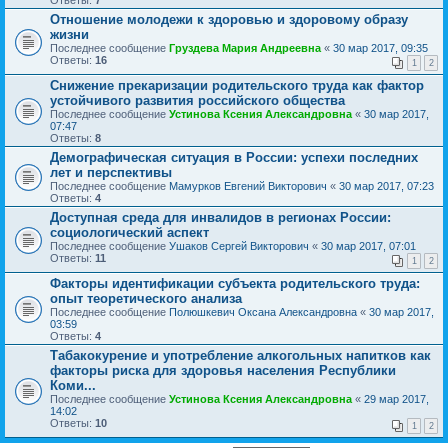
Ответы:
7
Отношение молодежи к здоровью и здоровому образу
жизни
Последнее сообщение
Груздева Мария Андреевна
«
30 мар 2017, 09:35
Ответы:
16
1
2
Cнижение прекаризации родительского труда как фактор
устойчивого развития российского общества
Последнее сообщение
Устинова Ксения Александровна
«
30 мар 2017,
07:47
Ответы:
8
Демографическая ситуация в России: успехи последних
лет и перспективы
Последнее сообщение
Мамурков Евгений Викторович
«
30 мар 2017, 07:23
Ответы:
4
Доступная среда для инвалидов в регионах России:
социологический аспект
Последнее сообщение
Ушаков Сергей Викторович
«
30 мар 2017, 07:01
Ответы:
11
1
2
Факторы идентификации субъекта родительского труда:
опыт теоретического анализа
Последнее сообщение
Полюшкевич Оксана Александровна
«
30 мар 2017,
03:59
Ответы:
4
Табакокурение и употребление алкогольных напитков как
факторы риска для здоровья населения Республики
Коми...
Последнее сообщение
Устинова Ксения Александровна
«
29 мар 2017,
14:02
Ответы:
10
1
2