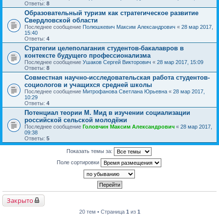
Ответы:
8
Образовательный туризм как стратегическое развитие
Свердловской области
Последнее сообщение
Полюшкевич Максим Александрович
«
28 мар 2017,
15:40
Ответы:
4
Стратегии целеполагания студентов-бакалавров в
контексте будущего профессионализма
Последнее сообщение
Ушаков Сергей Викторович
«
28 мар 2017, 15:09
Ответы:
8
Совместная научно-исследовательская работа студентов-
социологов и учащихся средней школы
Последнее сообщение
Митрофанова Светлана Юрьевна
«
28 мар 2017,
10:29
Ответы:
4
Потенциал теории М. Мид в изучении социализации
российской сельской молодёжи
Последнее сообщение
Головчин Максим Александрович
«
28 мар 2017,
09:38
Ответы:
5
Показать темы за:
Поле сортировки
Закрыто
20 тем • Страница
1
из
1