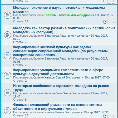
Ответы:
10
1
2
Молодое поколение в науке: потенциал и механизмы
развития
Последнее сообщение
Головчин Максим Александрович
«
30 мар 2017,
08:03
Ответы:
14
1
2
Молодёжь как вектор развития политических партий (опыт
молодёжных форумов)
Последнее сообщение
Батьянова Анастасия Ивановна
«
30 мар 2017,
07:10
Ответы:
7
Формирование книжной культуры как задача
социализации современной молодёжи (по результатам
конкретного социологич...
Последнее сообщение
Батьянова Анастасия Ивановна
«
30 мар 2017,
07:08
Ответы:
7
Формирование учащимися компетентности в сфере
культурно-досуговой деятельности
Последнее сообщение
Ушаков Сергей Викторович
«
30 мар 2017, 07:00
Ответы:
2
Некоторые особенности адаптации молодежи на рынке
труда
Последнее сообщение
Кильсенбаев Эмиль Рафисович
«
29 мар 2017,
19:46
Ответы:
8
Феномен смешанной реальности на основе синтеза
объективного и виртуального миров
Последнее сообщение
Иванов Роман Викторович
«
29 мар 2017, 17:31
Ответы:
18
1
2