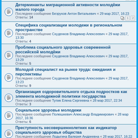
Детерминанты миграционной активности молодёжи
малого города
Последнее сообщение
Безруков Антон Витальевич
«
29 мар 2017, 16:23
Ответы:
14
1
2
Специфика социализации молодежи в региональном
пространстве
Последнее сообщение
Скуденков Владимир Алексеевич
«
29 мар 2017,
13:30
Ответы:
4
Проблема социального здоровья современной
российской молодёжи
Последнее сообщение
Скуденков Владимир Алексеевич
«
29 мар 2017,
13:29
Ответы:
5
Молодой специалист на рынке труда: ожидания и
перспективы
Последнее сообщение
Скуденков Владимир Алексеевич
«
29 мар 2017,
13:23
Ответы:
9
Организация оздоровительного отдыха подростков как
элемента молодежной политики государства
Последнее сообщение
Тупик Елена Сергеевна
«
28 мар 2017, 22:34
Ответы:
3
Социальное здоровье молодежи
Последнее сообщение
Полюшкевич Александр Владимирович
«
28 мар
2017, 16:36
Ответы:
6
Преступность несовершеннолетних как индикатор
социального здоровья общества
Последнее сообщение
Лодыгина Валерия Андреевна
«
28 мар 2017, 16:22