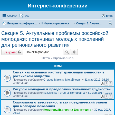
Интернет-конференции
Ссылки
FAQ
Вход
Интернет-конференции
II Научно-практическая интернет-конференция «Глобальные вызовы и региональное развитие в зеркале социологических измерений» Актуальные проблемы российского общества в контексте новых вызовов современности
Секция 5. Актуальные проблемы российской молодежи: потенциал молодых поколений для регионального развития
ои
Секция 5. Актуальные проблемы российской
ск
молодежи: потенциал молодых поколений
для регионального развития
Закрыто
20 тем • Страница
1
из
1
Темы
Семья как основной институт трансляции ценностей в
российском обществе
Последнее сообщение
Стыров Максим Михайлович
«
31 мар 2017, 16:10
Ответы:
19
1
2
Ресурсы молодежи в преодолении жизненных трудностей
Последнее сообщение
Кузьменко Татьяна Викторовна
«
31 мар 2017, 12:32
Ответы:
13
1
2
Социальная ответственность как поведенческий эталон
для молодого поколения
Последнее сообщение
Копытова Екатерина Дмитриевна
«
30 мар 2017,
09:23