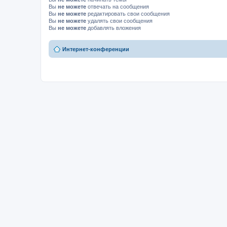
Вы
не можете
отвечать на сообщения
Вы
не можете
редактировать свои сообщения
Вы
не можете
удалять свои сообщения
Вы
не можете
добавлять вложения
Интернет-конференции