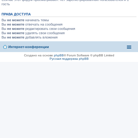
гость
ПРАВА ДОСТУПА
Вы
не можете
начинать темы
Вы
не можете
отвечать на сообщения
Вы
не можете
редактировать свои сообщения
Вы
не можете
удалять свои сообщения
Вы
не можете
добавлять вложения
Интернет-конференции
Создано на основе
phpBB
® Forum Software © phpBB Limited
Русская поддержка phpBB