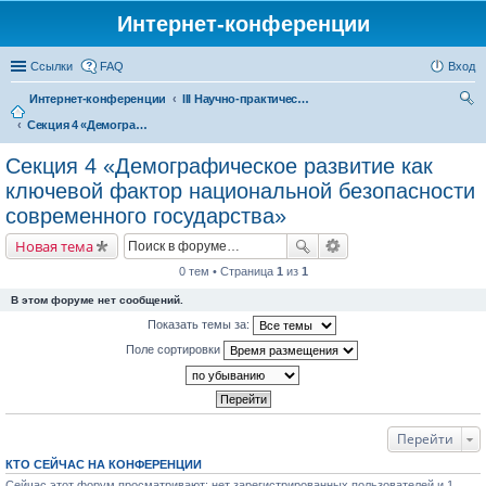
Интернет-конференции
Ссылки
FAQ
Вход
Интернет-конференции
III Научно-практическая интернет-конференция «Глобальные вызовы и региональное развитие в зеркале социологических измерений»
Секция 4 «Демографическое развитие как ключевой фактор национальной безопасности современного государства»
ои
ск
Секция 4 «Демографическое развитие как
ключевой фактор национальной безопасности
современного государства»
Новая тема
0 тем • Страница
1
из
1
В этом форуме нет сообщений.
Показать темы за:
Поле сортировки
Перейти
КТО СЕЙЧАС НА КОНФЕРЕНЦИИ
Сейчас этот форум просматривают: нет зарегистрированных пользователей и 1