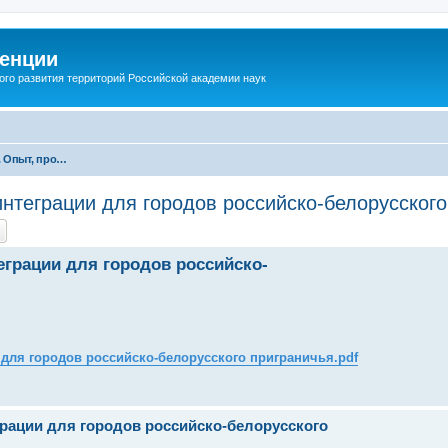
енции
ого развития территорий Российской академии наук
Секция 1. Опыт, проблемы и перспективы межрегионального торгово-экономического сотрудничества в рамках Евразийского экономического союза
нтеграции для городов российско-белорусского
грации для городов российско-
для городов российско-белорусского приграничья.pdf
грации для городов российско-белорусского