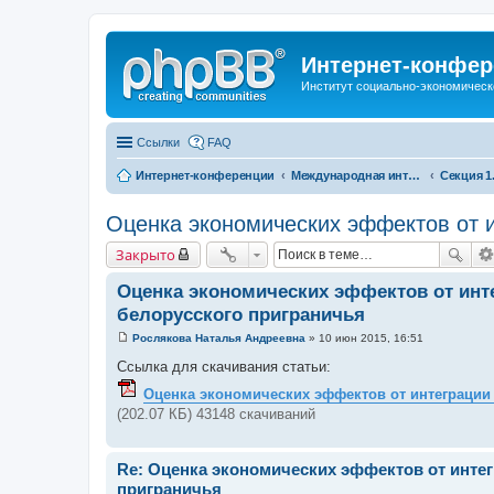
Интернет-конфер
Институт социально-экономическ
Ссылки
FAQ
Интернет-конференции
Международная интернет-конференция по проблемам социально-экономического развития территорий стран Евразийского экономического союза, посвященной 25-летию ИСЭРТ РАН
Оценка экономических эффектов от и
Закрыто
Оценка экономических эффектов от инте
белорусского приграничья
Рослякова Наталья Андреевна
»
10 июн 2015, 16:51
С
о
Ссылка для скачивания статьи:
о
б
Оценка экономических эффектов от интеграции 
щ
(202.07 КБ) 43148 скачиваний
е
н
и
е
Re: Оценка экономических эффектов от инте
приграничья