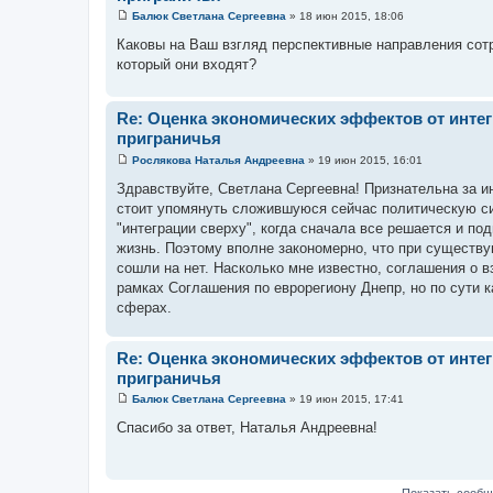
Балюк Светлана Сергеевна
»
18 июн 2015, 18:06
С
о
Каковы на Ваш взгляд перспективные направления сотр
о
который они входят?
б
щ
е
н
Re: Оценка экономических эффектов от инте
и
е
приграничья
Рослякова Наталья Андреевна
»
19 июн 2015, 16:01
С
о
Здравствуйте, Светлана Сергеевна! Признательна за и
о
стоит упомянуть сложившуюся сейчас политическую си
б
щ
"интеграции сверху", когда сначала все решается и по
е
жизнь. Поэтому вполне закономерно, что при существу
н
и
сошли на нет. Насколько мне известно, соглашения о 
е
рамках Соглашения по еврорегиону Днепр, но по сути к
сферах.
Re: Оценка экономических эффектов от инте
приграничья
Балюк Светлана Сергеевна
»
19 июн 2015, 17:41
С
о
Спасибо за ответ, Наталья Андреевна!
о
б
щ
е
н
Показать сообщ