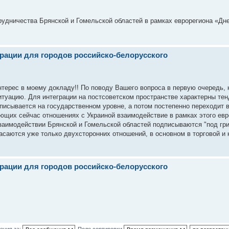
удничества Брянской и Гомельской областей в рамках еврорегиона «Дне
грации для городов российско-белорусского
нтерес в моему докладу!! По поводу Вашего вопроса в первую очередь, 
туацию. Для интеграции на постсоветском пространстве характерны те
дписывается на государственном уровне, а потом постепенно переходит 
ющих сейчас отношениях с Украиной взаимодействие в рамках этого евр
взаимодействии Брянской и Гомельской областей подписываются "под гр
асаются уже только двухсторонних отношений, в основном в торговой и 
грации для городов российско-белорусского
ения за:
Поле сортировки