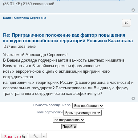
н
(86.31 КБ) 8750 скачиваний
и
е
Балюк Светлана Сергеевна
Цитата
Re: Приграничное положение как фактор повышения
конкурентоспособности территорий России и Казахстана
17 июн 2015, 16:40
С
о
Уважаемый Александр Сергеевич!
о
В Вашем докладе подчеркивается важность местных инициатив.
б
щ
Возможно ли в ближайшем времени формирование
е
новых еврорегионов с целью активизации приграничного
н
и
сотрудничества
е
на приграничных территориях России (Вашего региона в частности) и
сопредельных государств? Рассматриваете ли Вы данную форму
трансграничного сотрудничества как эффективную?
Показать сообщения за:
Поле сортировки
Закрыто