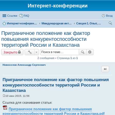
Интернет-конференции
Ссылки
FAQ
Вход
Интернет-конференции
Международная интернет-конференция по проблемам социально-экономического развития территорий стран Евразийского экономического союза, посвященной 25-летию ИСЭРТ РАН
Секция 1. Опыт, проблемы и перспективы межрегионального торгово-экономического сотрудничества в рамках Евразийского экономического союза
ои
Приграничное положение как фактор
ск
повышения конкурентоспособности
территорий России и Казахстана
Закрыто
2 сообщения • Страница
1
из
1
Новоселов Александр Сергеевич
Цитата
Приграничное положение как фактор повышения
конкурентоспособности территорий России и
Казахстана
10 июн 2015, 11:56
С
о
Ссылка для скачивания статьи:
о
б
Приграничное положение как фактор повышения
щ
конкурентоспособности территорий России и Казахстана.pdf
е