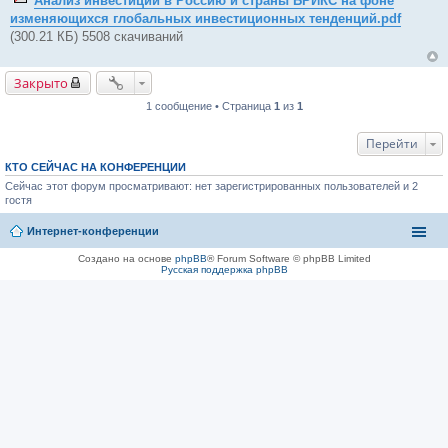
Анализ инвестиций в Россию и страны БРИКС на фоне
щ
изменяющихся глобальных инвестиционных тенденций.pdf
е
н
(300.21 КБ) 5508 скачиваний
и
е
Закрыто
1 сообщение • Страница
1
из
1
Перейти
КТО СЕЙЧАС НА КОНФЕРЕНЦИИ
Сейчас этот форум просматривают: нет зарегистрированных пользователей и 2
гостя
Интернет-конференции
Создано на основе
phpBB
® Forum Software © phpBB Limited
Русская поддержка phpBB