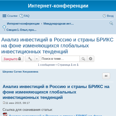
Интернет-конференции
Ссылки
FAQ
Вход
Интернет-конференции
Международная интернет-конференция по проблемам социально-экономического развития территорий стран Евразийского экономического союза, посвященной 25-летию ИСЭРТ РАН
Секция 1. Опыт, проблемы и перспективы межрегионального торгово-экономического сотрудничества в рамках Евразийского экономического союза
ои
ск
Анализ инвестиций в Россию и страны БРИКС
на фоне изменяющихся глобальных
инвестиционных тенденций
Закрыто
1 сообщение • Страница
1
из
1
Шерова Сатмо Хисравовна
Цитата
Анализ инвестиций в Россию и страны БРИКС на
фоне изменяющихся глобальных
инвестиционных тенденций
11 июн 2015, 09:17
С
о
Ссылка для скачивания статьи:
о
б