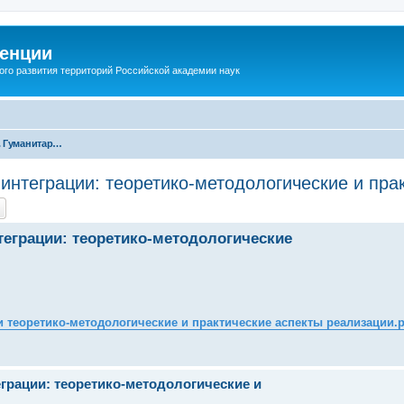
енции
ого развития территорий Российской академии наук
Секция 3. Гуманитарное сотрудничество - расширение условий для развития человеческого потенциала регионов в Евразийском экономическом пространстве
нтеграции: теоретико-методологические и пра
еграции: теоретико-методологические
теоретико-методологические и практические аспекты реализации.p
грации: теоретико-методологические и