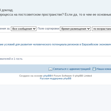
й доклад.
процесса на постсоветском пространстве? Если да, то в чем ее основны
ения за:
Поле сортировки
ние условий для развития человеческого потенциала регионов в Евразийском экономи
вателей и 1 гость
Связаться с администрацией
Наша кома
Создано на основе
phpBB
® Forum Software © phpBB Limited
Русская поддержка phpBB