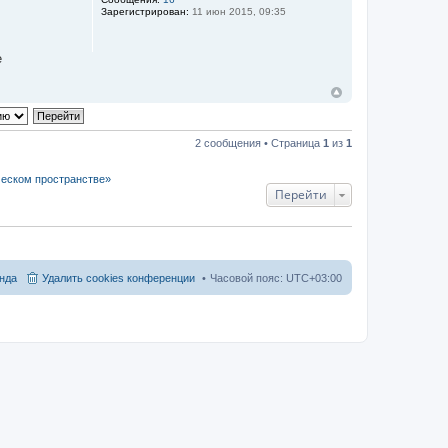
Зарегистрирован:
11 июн 2015, 09:35
е
2 сообщения • Страница
1
из
1
ческом пространстве»
Перейти
нда
Удалить cookies конференции
Часовой пояс:
UTC+03:00