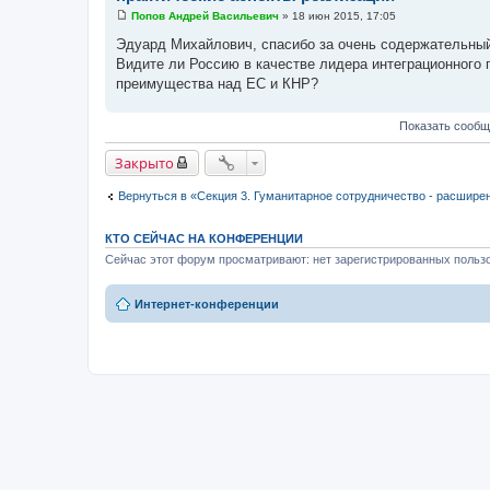
Попов Андрей Васильевич
»
18 июн 2015, 17:05
С
о
Эдуард Михайлович, спасибо за очень содержательны
о
Видите ли Россию в качестве лидера интеграционного 
б
щ
преимущества над ЕС и КНР?
е
н
и
Показать сообщ
е
Закрыто
Вернуться в «Секция 3. Гуманитарное сотрудничество - расшире
КТО СЕЙЧАС НА КОНФЕРЕНЦИИ
Сейчас этот форум просматривают: нет зарегистрированных пользо
Интернет-конференции