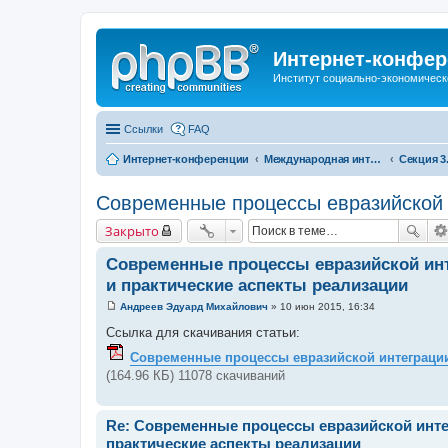
Интернет-конфер
Институт социально-экономическ
Ссылки
FAQ
Интернет-конференции
Международная интернет-конференция по проблемам социально-экономического развития территорий стран Евразийского экономического союза, посвященной 25-летию ИСЭРТ РАН
Современные процессы евразийской и
Закрыто
Современные процессы евразийской инт
и практические аспекты реализации
Андреев Эдуард Михайлович
»
10 июн 2015, 16:34
С
о
Ссылка для скачивания статьи:
о
б
Современные процессы евразийской интеграции 
щ
(164.96 КБ) 11078 скачиваний
е
н
и
е
Re: Современные процессы евразийской инте
практические аспекты реализации