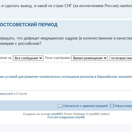
и сделать вывод, в какой из стран СНГ (за исключением России) наибо
 ПОСТСОВЕТСКИЙ ПЕРИОД
верждать, что дефицит медицинских кадров (в количественном и качеств
измерим с российским?
ения за:
Поле сортировки
ние условий для развития человеческого потенциала регионов в Евразийском экономи
вателей и 2 гостя
Связаться с администрацией
Наша кома
Создано на основе
phpBB
® Forum Software © phpBB Limited
Русская поддержка phpBB