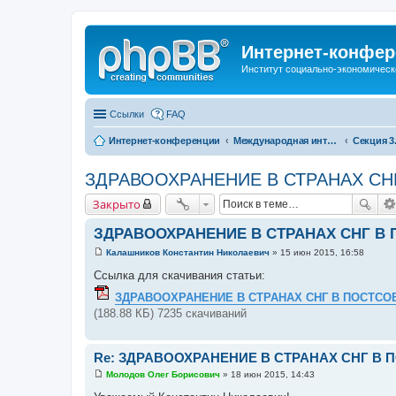
Интернет-конфер
Институт социально-экономическ
Ссылки
FAQ
Интернет-конференции
Международная интернет-конференция по проблемам социально-экономического развития территорий стран Евразийского экономического союза, посвященной 25-летию ИСЭРТ РАН
ЗДРАВООХРАНЕНИЕ В СТРАНАХ СН
Закрыто
ЗДРАВООХРАНЕНИЕ В СТРАНАХ СНГ В
Калашников Константин Николаевич
»
15 июн 2015, 16:58
С
о
Ссылка для скачивания статьи:
о
б
ЗДРАВООХРАНЕНИЕ В СТРАНАХ СНГ В ПОСТСО
щ
(188.88 КБ) 7235 скачиваний
е
н
и
е
Re: ЗДРАВООХРАНЕНИЕ В СТРАНАХ СНГ В
Молодов Олег Борисович
»
18 июн 2015, 14:43
С
о