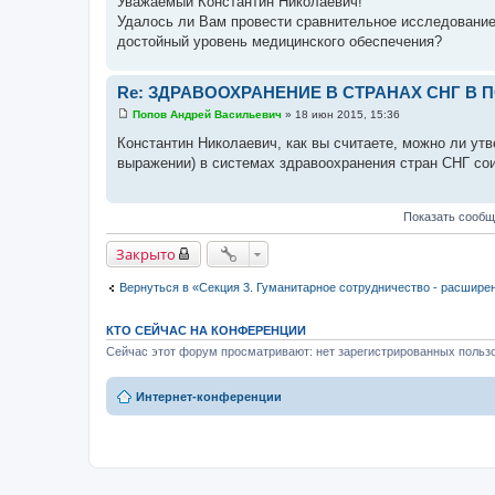
Уважаемый Константин Николаевич!
о
Удалось ли Вам провести сравнительное исследование 
б
щ
достойный уровень медицинского обеспечения?
е
н
и
Re: ЗДРАВООХРАНЕНИЕ В СТРАНАХ СНГ В
е
Попов Андрей Васильевич
»
18 июн 2015, 15:36
С
о
Константин Николаевич, как вы считаете, можно ли ут
о
выражении) в системах здравоохранения стран СНГ со
б
щ
е
н
Показать сообщ
и
е
Закрыто
Вернуться в «Секция 3. Гуманитарное сотрудничество - расшире
КТО СЕЙЧАС НА КОНФЕРЕНЦИИ
Сейчас этот форум просматривают: нет зарегистрированных пользо
Интернет-конференции